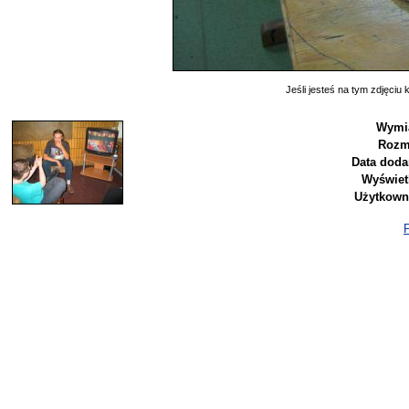
Jeśli jesteś na tym zdjęciu k
Wymia
Rozm
Data doda
Wyświet
Użytkown
P