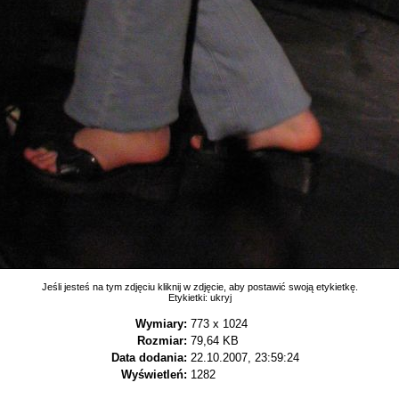
Jeśli jesteś na tym zdjęciu kliknij w zdjęcie, aby postawić swoją etykietkę.
Etykietki:
ukryj
Wymiary:
773 x 1024
Rozmiar:
79,64 KB
Data dodania:
22.10.2007, 23:59:24
Wyświetleń:
1282