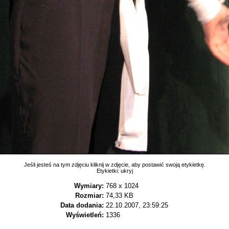
Jeśli jesteś na tym zdjęciu kliknij w zdjęcie, aby postawić swoją etykietkę.
Etykietki:
ukryj
Wymiary:
768 x 1024
Rozmiar:
74,33 KB
Data dodania:
22.10.2007, 23:59:25
Wyświetleń:
1336