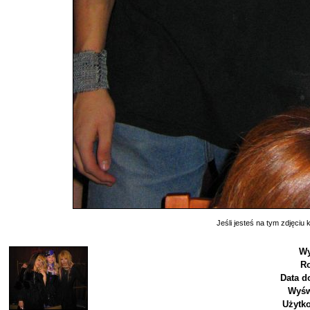
Jeśli jesteś na tym zdjęciu k
Wy
Ro
Data d
Wyśw
Użytk