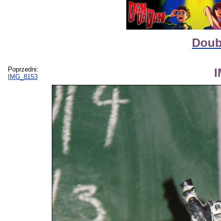
Doub
Poprzedni:
IMG_8153