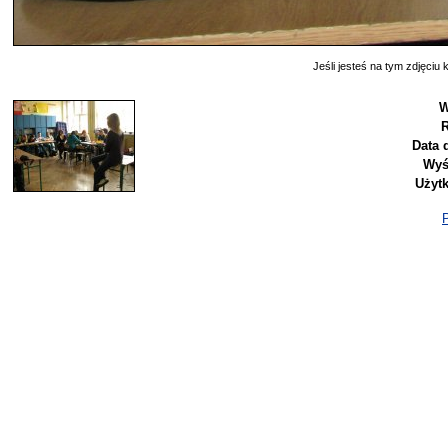
Jeśli jesteś na tym zdjęciu k
W
R
Data 
Wyś
Użyt
P