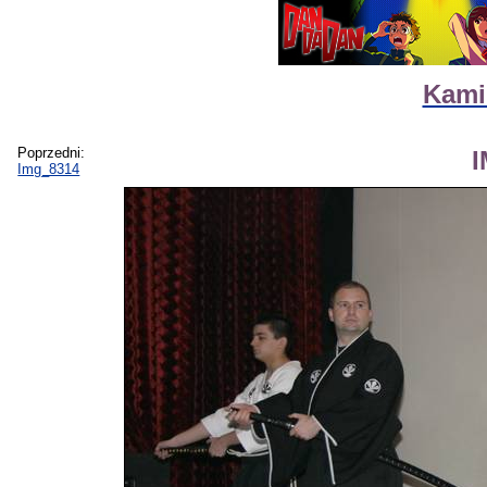
Kamik
Poprzedni:
Img_8314