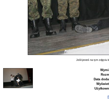
Jeśli jesteś na tym zdjęciu k
Wymia
Rozm
Data doda
Wyświet
Użytkown
P