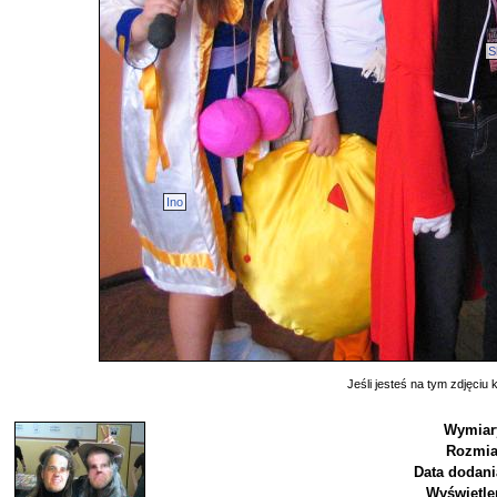
S
Ino
Jeśli jesteś na tym zdjęciu k
Wymiar
Rozmia
Data dodani
Wyświetle