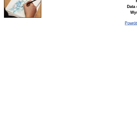
Data 
Wyś
Powrót 