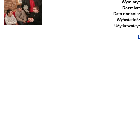
Wymiary:
Rozmiar:
Data dodania:
Wyświetleń:
Użytkownicy:
P