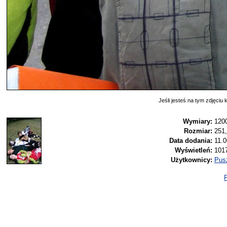
Jeśli jesteś na tym zdjęciu k
Wymiary:
120
Rozmiar:
251
Data dodania:
11.0
Wyświetleń:
101
Użytkownicy:
Pus
P