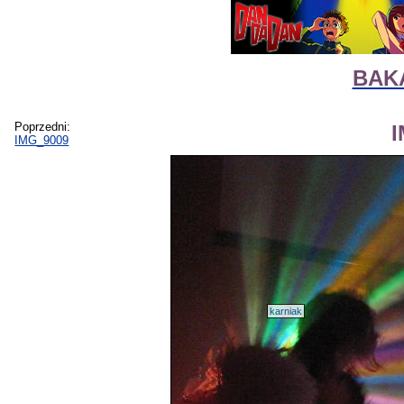
BAKA
Poprzedni:
IMG_9009
karniak