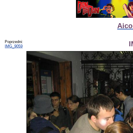
Aico
Poprzedni:
IMG_9059