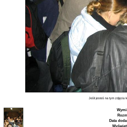
Jeśli jesteś na tym zdjęciu k
Wymia
Rozm
Data doda
Wyświet