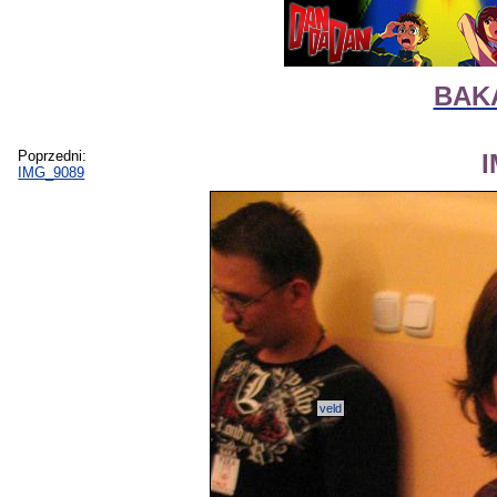
BAKA
Poprzedni:
IMG_9089
veld