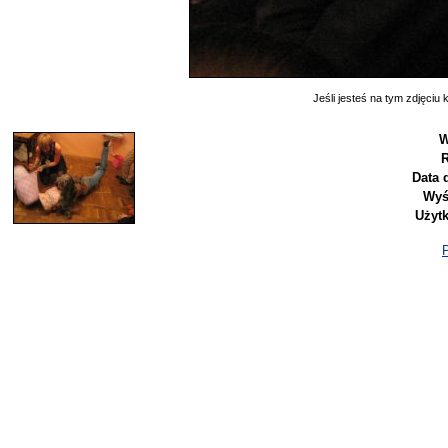
Jeśli jesteś na tym zdjęciu k
W
R
Data 
Wyś
Użyt
P