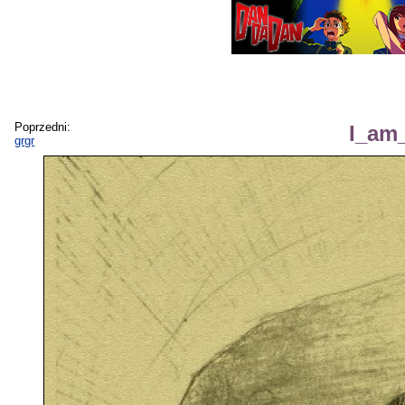
Poprzedni:
I_am_
grgr