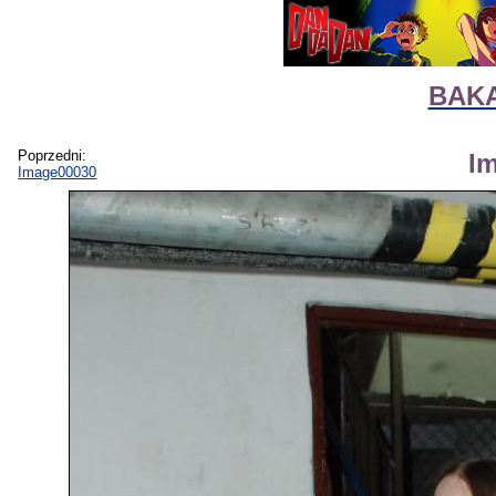
BAKA
Poprzedni:
I
Image00030