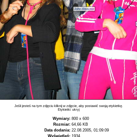
John Reactor
Jeśli jesteś na tym zdjęciu kliknij w zdjęcie, aby postawić swoją etykietkę.
Etykietki:
ukryj
Wymiary:
800 x 600
Rozmiar:
64,66 KB
Data dodania:
22.08.2005, 01:09:09
Wyświetleń:
1934