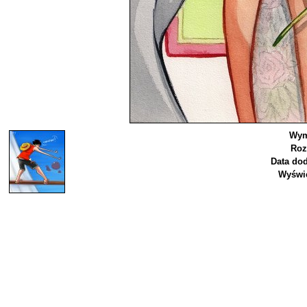
Wym
Roz
Data dod
Wyświe