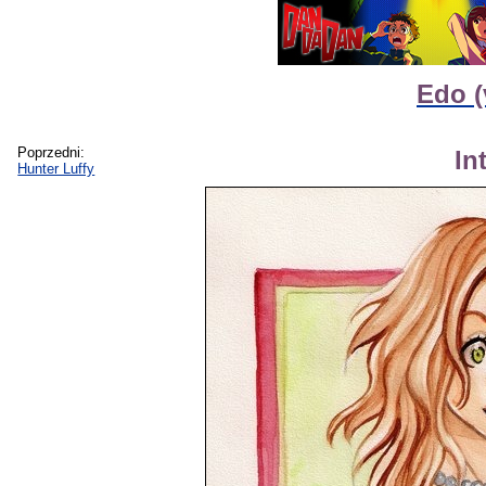
Edo (
Poprzedni:
In
Hunter Luffy