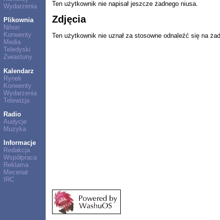
Ten użytkownik nie napisał jeszcze żadnego niusa.
Wydarzenia
Zdjęcia
Plikownia
Nihon
Konwenty
Ten użytkownik nie uznał za stosowne odnaleźć się na ża
Media
Teledyski
Zwiastuny
Kalendarz
Rynek
Konwenty
Wydarzenia
Telewizja
Radio
Audycje
Muzyka
Informacje
Redakcja
Współpraca
Reklama
Mecenat
IRC