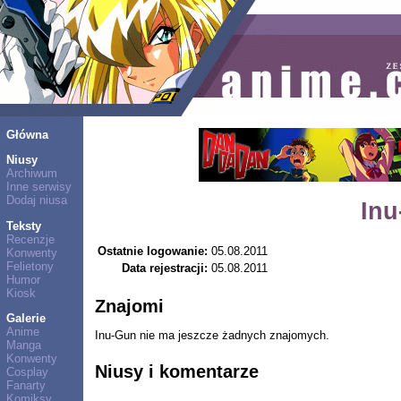
Główna
Niusy
Archiwum
Inne serwisy
Dodaj niusa
Inu
Teksty
Recenzje
Ostatnie logowanie:
05.08.2011
Konwenty
Felietony
Data rejestracji:
05.08.2011
Humor
Kiosk
Znajomi
Galerie
Anime
Inu-Gun nie ma jeszcze żadnych znajomych.
Manga
Konwenty
Niusy i komentarze
Cosplay
Fanarty
Komiksy