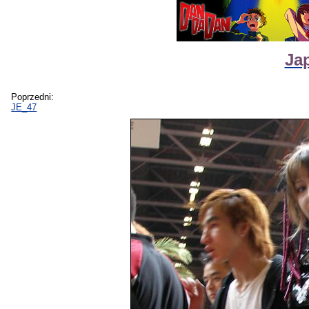
Ja
Poprzedni:
JE_47