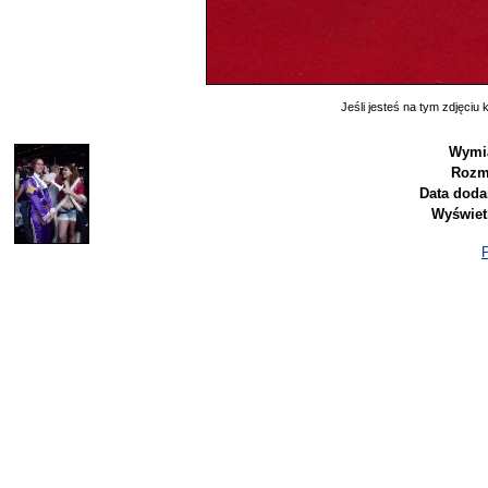
Jeśli jesteś na tym zdjęciu k
Wymi
Rozm
Data doda
Wyświet
P