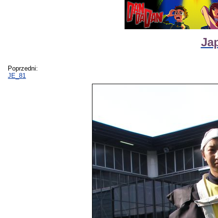
Ja
Poprzedni:
JE_81