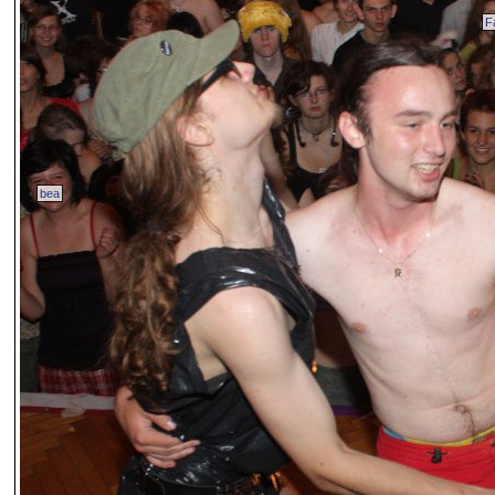
Fa
bea