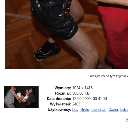
Jeśli jesteś na tym zdjęciu k
Wymiary:
1024 x 1416
Rozmiar:
385,86 KB
Data dodania:
12.09.2009, 00:41:14
Wyświetleń:
2403
Użytkownicy:
bea
,
Brylu
,
cici-chan
,
Dazer
,
Edzi
P