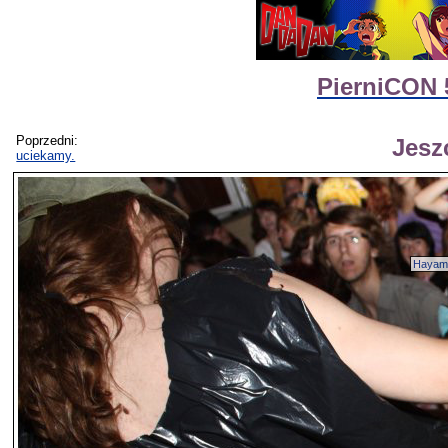
PierniCON 
Poprzedni:
Jesz
uciekamy.
Hayam