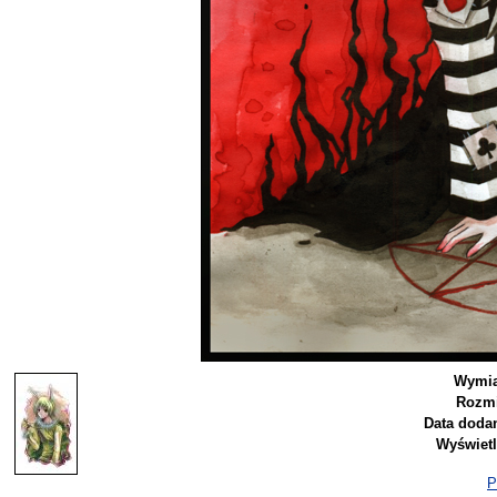
Wymia
Rozmi
Data dodan
Wyświetl
P