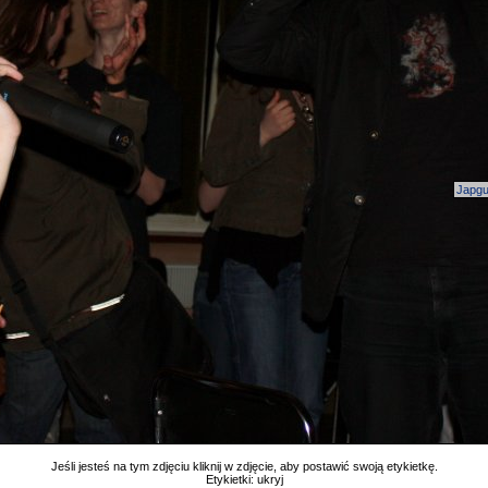
Japg
Jeśli jesteś na tym zdjęciu kliknij w zdjęcie, aby postawić swoją etykietkę.
Etykietki:
ukryj