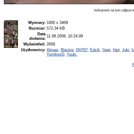
Jeśli jesteś na tym zdjęciu k
Wymiary:
1000 x 3409
Rozmiar:
572,34 KB
Data
11.08.2009, 10:24:09
dodania:
Wyświetleń:
2658
Użytkownicy:
Alisasi
,
Blackie
,
DH707
,
Edzik
,
Gepi
,
Hań
,
Juki
,
k
YumikoxD
,
Yuuki.
P