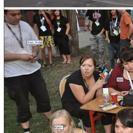
Kon_Rafal
Wol
kairi~