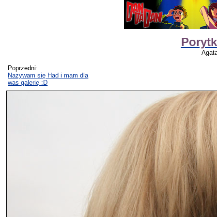
Porytk
Agat
Poprzedni:
Nazywam się Had i mam dla
was galerię :D