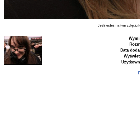
Jeśli jesteś na tym zdjęciu k
Wymia
Rozm
Data doda
Wyświet
Użytkown
P