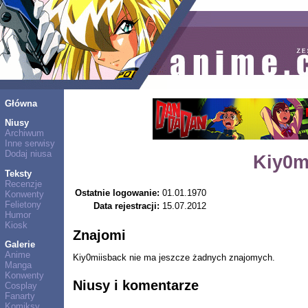
Główna
Niusy
Archiwum
Inne serwisy
Dodaj niusa
Kiy0m
Teksty
Recenzje
Ostatnie logowanie:
01.01.1970
Konwenty
Felietony
Data rejestracji:
15.07.2012
Humor
Kiosk
Znajomi
Galerie
Anime
Kiy0miisback nie ma jeszcze żadnych znajomych.
Manga
Konwenty
Niusy i komentarze
Cosplay
Fanarty
Komiksy