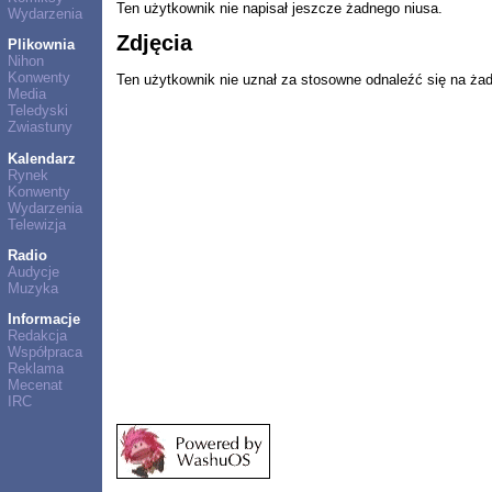
Ten użytkownik nie napisał jeszcze żadnego niusa.
Wydarzenia
Zdjęcia
Plikownia
Nihon
Konwenty
Ten użytkownik nie uznał za stosowne odnaleźć się na ża
Media
Teledyski
Zwiastuny
Kalendarz
Rynek
Konwenty
Wydarzenia
Telewizja
Radio
Audycje
Muzyka
Informacje
Redakcja
Współpraca
Reklama
Mecenat
IRC