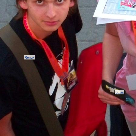
Renox
Edzia