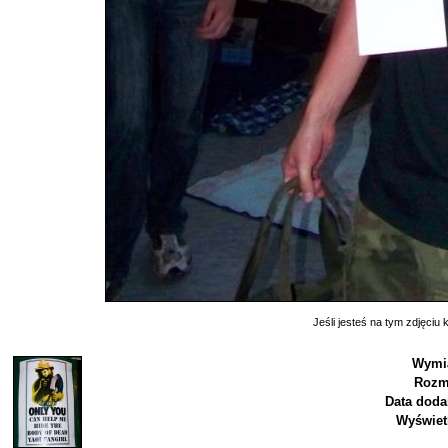
Jeśli jesteś na tym zdjęciu k
Wymia
Rozm
Data doda
Wyświet