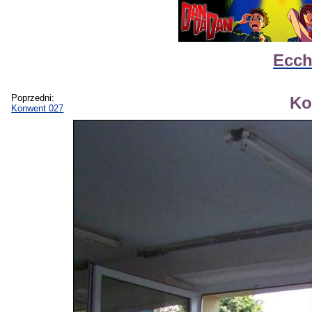
Ecch
Poprzedni:
Ko
Konwent 027