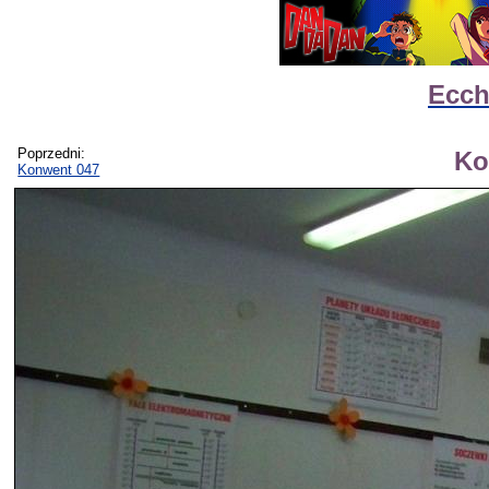
Ecch
Poprzedni:
Ko
Konwent 047