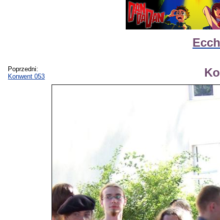
Ecch
Poprzedni:
Ko
Konwent 053