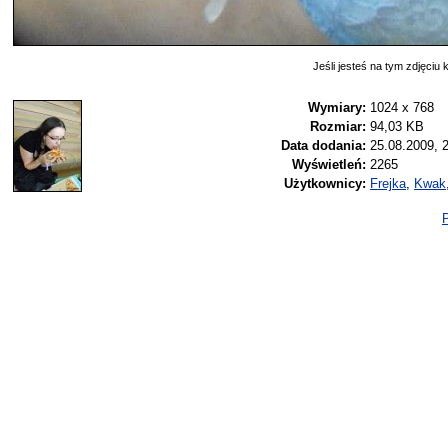
Jeśli jesteś na tym zdjęciu k
Wymiary:
1024 x 768
Rozmiar:
94,03 KB
Data dodania:
25.08.2009, 
Wyświetleń:
2265
Użytkownicy:
Frejka
,
Kwak
P