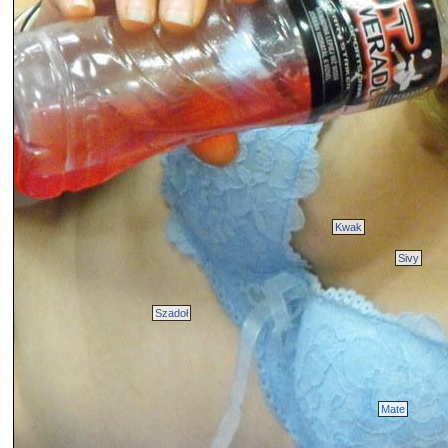
Kwak
Sivy
Szadoł
Mate