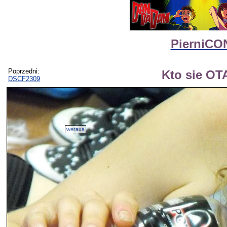
PierniCON
Poprzedni:
Kto sie OT
DSCF2309
weraxa