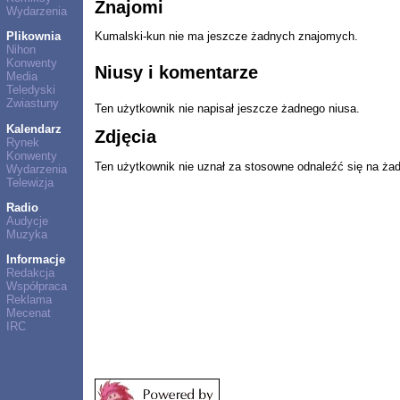
Znajomi
Wydarzenia
Plikownia
Kumalski-kun nie ma jeszcze żadnych znajomych.
Nihon
Konwenty
Niusy i komentarze
Media
Teledyski
Zwiastuny
Ten użytkownik nie napisał jeszcze żadnego niusa.
Kalendarz
Zdjęcia
Rynek
Konwenty
Ten użytkownik nie uznał za stosowne odnaleźć się na ża
Wydarzenia
Telewizja
Radio
Audycje
Muzyka
Informacje
Redakcja
Współpraca
Reklama
Mecenat
IRC