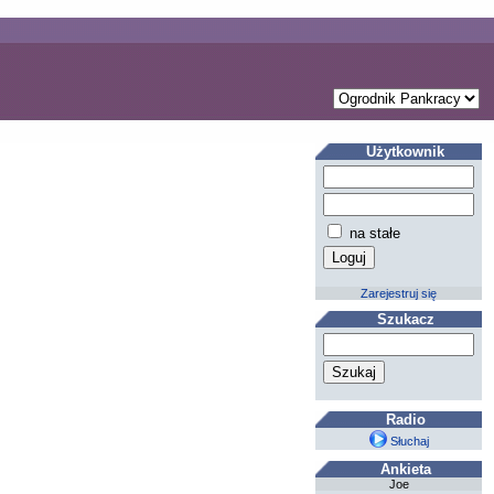
Użytkownik
na stałe
Zarejestruj się
Szukacz
Radio
Słuchaj
Ankieta
Joe