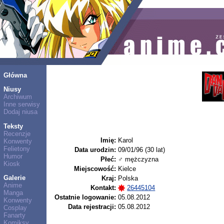
Główna
Niusy
Archiwum
Inne serwisy
Dodaj niusa
Teksty
Recenzje
Imię:
Karol
Konwenty
Felietony
Data urodzin:
09/01/96 (30 lat)
Humor
Płeć:
♂ mężczyzna
Kiosk
Miejscowość:
Kielce
Galerie
Kraj:
Polska
Anime
Kontakt:
26445104
Manga
Ostatnie logowanie:
05.08.2012
Konwenty
Data rejestracji:
05.08.2012
Cosplay
Fanarty
Komiksy