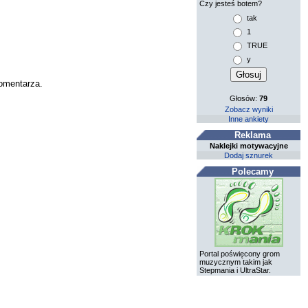
Czy jesteś botem?
tak
1
TRUE
y
komentarza.
Głosów:
79
Zobacz wyniki
Inne ankiety
Reklama
Naklejki motywacyjne
Dodaj sznurek
Polecamy
Portal poświęcony grom
muzycznym takim jak
Stepmania i UltraStar.