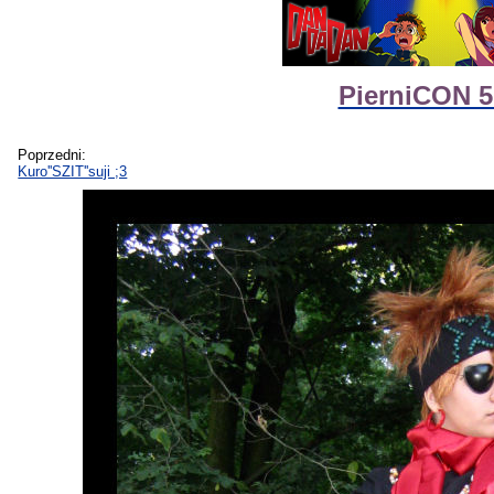
PierniCON 5
Poprzedni:
Kuro''SZIT''suji ;3