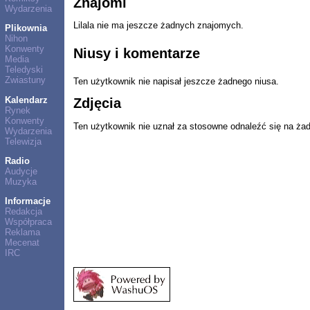
Znajomi
Wydarzenia
Lilala nie ma jeszcze żadnych znajomych.
Plikownia
Nihon
Konwenty
Niusy i komentarze
Media
Teledyski
Zwiastuny
Ten użytkownik nie napisał jeszcze żadnego niusa.
Kalendarz
Zdjęcia
Rynek
Konwenty
Ten użytkownik nie uznał za stosowne odnaleźć się na ża
Wydarzenia
Telewizja
Radio
Audycje
Muzyka
Informacje
Redakcja
Współpraca
Reklama
Mecenat
IRC