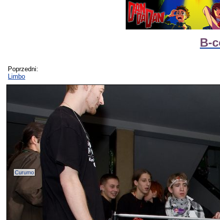
B-c
Poprzedni:
Limbo
Curumo