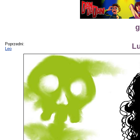
g
Poprzedni:
Lu
Leo