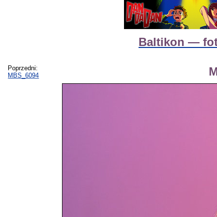
Baltikon — fo
Poprzedni:
M
MBS_6094