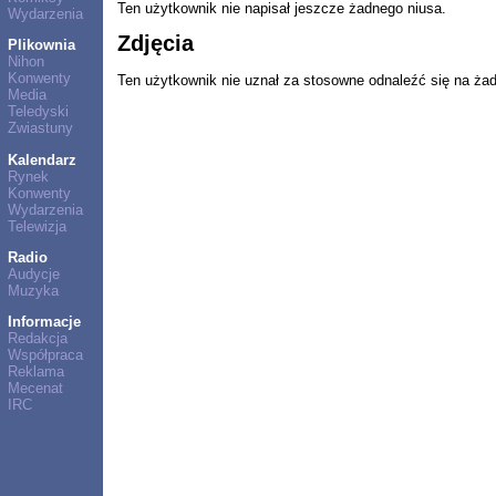
Ten użytkownik nie napisał jeszcze żadnego niusa.
Wydarzenia
Zdjęcia
Plikownia
Nihon
Konwenty
Ten użytkownik nie uznał za stosowne odnaleźć się na ża
Media
Teledyski
Zwiastuny
Kalendarz
Rynek
Konwenty
Wydarzenia
Telewizja
Radio
Audycje
Muzyka
Informacje
Redakcja
Współpraca
Reklama
Mecenat
IRC