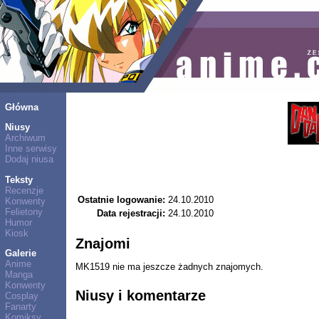
Główna
Niusy
Archiwum
Inne serwisy
Dodaj niusa
Teksty
Recenzje
Ostatnie logowanie:
24.10.2010
Konwenty
Felietony
Data rejestracji:
24.10.2010
Humor
Kiosk
Znajomi
Galerie
Anime
MK1519 nie ma jeszcze żadnych znajomych.
Manga
Konwenty
Niusy i komentarze
Cosplay
Fanarty
Komiksy