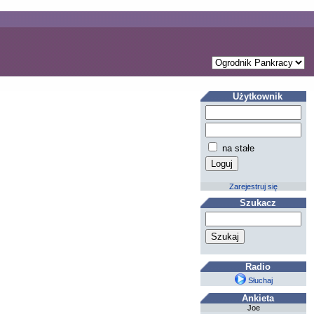
Użytkownik
na stałe
Zarejestruj się
Szukacz
Radio
Słuchaj
Ankieta
Joe