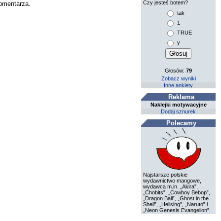
Czy jesteś botem?
komentarza.
tak
1
TRUE
y
Głosów:
79
Zobacz wyniki
Inne ankiety
Reklama
Naklejki motywacyjne
Dodaj sznurek
Polecamy
Najstarsze polskie
wydawnictwo mangowe,
wydawca m.in. „Akira”,
„Chobits”, „Cowboy Bebop”,
„Dragon Ball”, „Ghost in the
Shell”, „Hellsing”, „Naruto” i
„Neon Genesis Evangelion”.