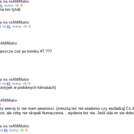
ra na reANIMatio
#1
, oceny:
+0
-0
a ten tytuł)
ra na reANIMatio
dź na
#1
, oceny:
+0
-0
eANIMatio
jeszcze coś po tomiku #7 ???
ra na reANIMatio
dź na
#3
, oceny:
+0
-0
istoryjek w podobnych klimatach)
eANIMatio
0
zy wiecej to nie mam pewnosci. (zresztą też nie wiadomo czy wydadzą) Co do
ce, ale żeby nie skopali tłumaczenia... wydania też nie. Jeśli uda im sie dob
ra na reANIMatio
 na
#4
, oceny:
+0
-0