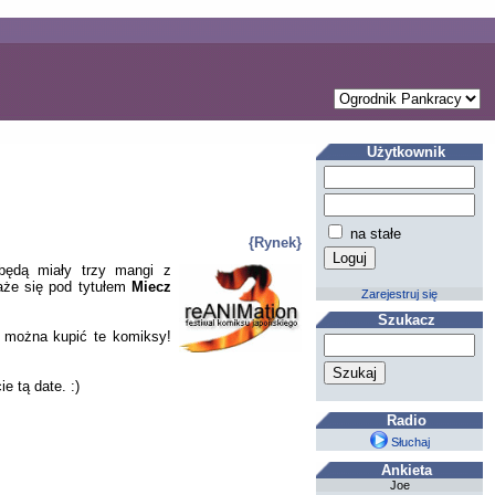
Użytkownik
na stałe
{Rynek}
 będą miały trzy mangi z
każe się pod tytułem
Miecz
Zarejestruj się
Szukacz
 można kupić te komiksy!
 tą date. :)
Radio
Słuchaj
Ankieta
Joe