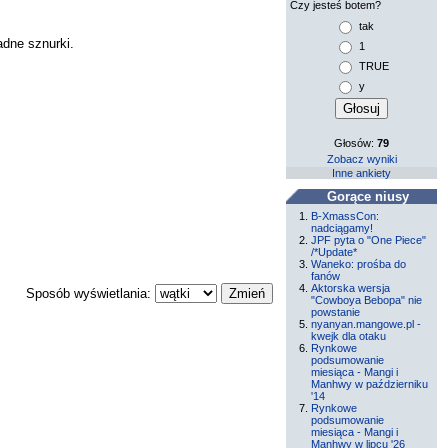
Czy jesteś botem?
tak
adne sznurki.
1
TRUE
y
Głosów:
79
Zobacz wyniki
Inne ankiety
Gorące niusy
B-XmassCon:
nadciągamy!
JPF pyta o "One Piece"
/*Update*
Waneko: prośba do
fanów
Aktorska wersja
Sposób wyświetlania:
"Cowboya Bebopa" nie
powstanie
nyanyan.mangowe.pl -
kwejk dla otaku
Rynkowe
podsumowanie
miesiąca - Mangi i
Manhwy w październiku
'14
Rynkowe
podsumowanie
miesiąca - Mangi i
Manhwy w lipcu '26