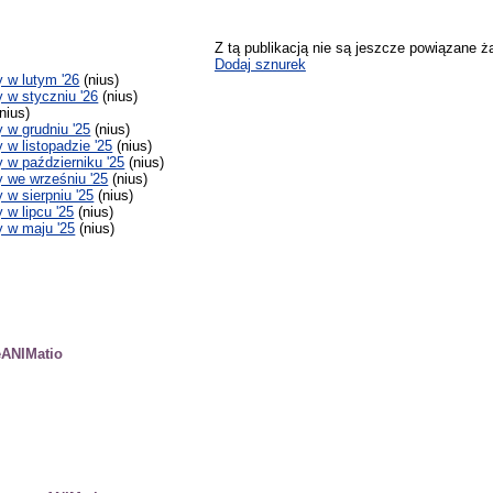
Z tą publikacją nie są jeszcze powiązane ż
Dodaj sznurek
 w lutym '26
(nius)
w styczniu '26
(nius)
nius)
w grudniu '25
(nius)
w listopadzie '25
(nius)
w październiku '25
(nius)
 we wrześniu '25
(nius)
w sierpniu '25
(nius)
w lipcu '25
(nius)
 w maju '25
(nius)
eANIMatio