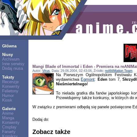
Główna
Niusy
Archiwum
Inne serwisy
Mangi Blade of Immortal i Eden - Premiera na reANIMa
Dodaj niusa
Autor:
Virus
, Data: 29.06.2004, 02:43:06, Źródło:
reANIMation Team
Na Pierwszym Ogólnopolskim Festiwalu 
Teksty
wydawnictwa
Egmont
:
Eden
tom 7,
Skrzydł
Recenzje
Nieśmiertelnego
!
Konwenty
Felietony
To nielada gratka dla fanów japońskiego 
Humor
Przewidujemy także konkursy, w których do w
Kiosk
W związku z premierami odbędą się panele poświęcone Eden
Galerie
Anime
Manga
Dodaj do:
Konwenty
Cosplay
Zobacz także
Fanarty
Komiksy