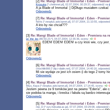
[2]
Re: Mangi Blade of Immortal i Eden - Premie
Kyosuke
[*.chelmnet.pl], 02.07.2004, 00:29:37, odpowiedź na
A ja Blade of Immortal :] D(Długo musiałem czekać n
Odpowiedz
[7]
Re: Mangi Blade of Immortal i Eden - Premie
Neris [*.neoplus.adsl.tpnet.pl], 07.07.2004, 21:10:55, odpowie
A kto by nie chciał???
Odpowiedz
[3]
Re: Mangi Blade of Immortal i Eden - Premiera na r
wi_the_lec
[80.50.23.*], 04.07.2004, 12:35:36, oceny:
+0
-0
EDEN! EDEN! EDEN! a czy ktoś wie, czy jest 
Odpowiedz
[6]
Re: Mangi Blade of Immortal i Eden - Premie
chochlik666 [*.dip.t-dialin.net], 07.07.2004, 14:40:16, odpowie
Mi sie wydaje ze jest ich osiem (i do tego 2 tomy h
Odpowiedz
[4]
Re: Mangi Blade of Immortal i Eden - Premiera na r
Miyu_Kaya [*.neoplus.adsl.tpnet.pl], 04.07.2004, 17:14:45, oceny:
+0
-
Jestem pewna że 9 tomików jest na pewno "Eden'a", ale c
sie podoba ta manga, i kreska i fabuła są bardzo interesuja
Odpowiedz
[5]
Re: Mangi Blade of Immortal i Eden - Premie
rep_D [*.sys.hokudai.ac.jp], 07.07.2004, 03:29:08, odpowiedź