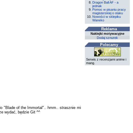
Dragon Ball AF - a
jednak
Pomoc w pisaniu pracy
magisterskiej o otaku
Nowości w sklepiku
Waneko
Reklama
Naklejki motywacyjne
Dodaj sznurek
Polecamy
Serwis z recenzjami anime i
mang.
 "Blade of the Immortal".. hmm.. strasznie mi
rze wydać, będzie Git ^^