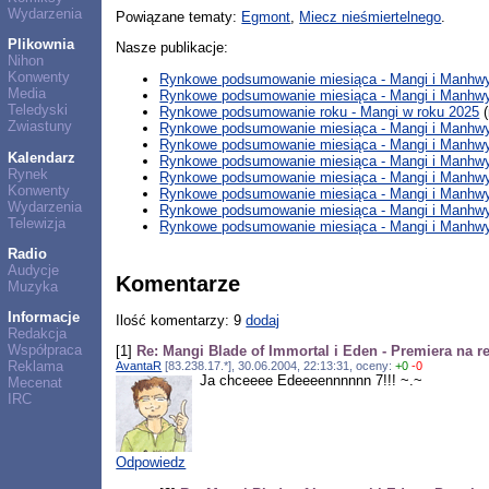
Wydarzenia
Powiązane tematy:
Egmont
,
Miecz nieśmiertelnego
.
Plikownia
Nasze publikacje:
Nihon
Konwenty
Rynkowe podsumowanie miesiąca - Mangi i Manhwy
Media
Rynkowe podsumowanie miesiąca - Mangi i Manhwy 
Teledyski
Rynkowe podsumowanie roku - Mangi w roku 2025
(
Zwiastuny
Rynkowe podsumowanie miesiąca - Mangi i Manhwy 
Rynkowe podsumowanie miesiąca - Mangi i Manhwy 
Kalendarz
Rynkowe podsumowanie miesiąca - Mangi i Manhwy 
Rynek
Rynkowe podsumowanie miesiąca - Mangi i Manhwy
Konwenty
Rynkowe podsumowanie miesiąca - Mangi i Manhwy 
Wydarzenia
Rynkowe podsumowanie miesiąca - Mangi i Manhwy 
Telewizja
Rynkowe podsumowanie miesiąca - Mangi i Manhwy
Radio
Audycje
Komentarze
Muzyka
Informacje
Ilość komentarzy: 9
dodaj
Redakcja
Współpraca
[1]
Re: Mangi Blade of Immortal i Eden - Premiera na r
Reklama
AvantaR
[83.238.17.*], 30.06.2004, 22:13:31, oceny:
+0
-0
Ja chceeee Edeeeennnnnn 7!!! ~.~
Mecenat
IRC
Odpowiedz