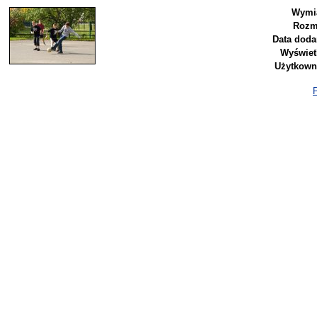
Wymia
Rozm
Data doda
Wyświet
Użytkown
P