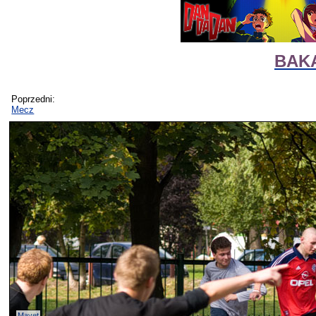
BAKA
Poprzedni:
Mecz
Mavet