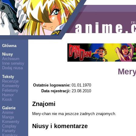
Główna
Niusy
Archiwum
Inne serwisy
Dodaj niusa
Mery
Teksty
Recenzje
Ostatnie logowanie:
01.01.1970
Konwenty
Felietony
Data rejestracji:
23.08.2010
Humor
Kiosk
Znajomi
Galerie
Anime
Mery-chan nie ma jeszcze żadnych znajomych.
Manga
Konwenty
Niusy i komentarze
Cosplay
Fanarty
Komiksy