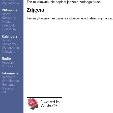
Ten użytkownik nie napisał jeszcze żadnego niusa.
Wydarzenia
Zdjęcia
Plikownia
Nihon
Konwenty
Ten użytkownik nie uznał za stosowne odnaleźć się na ża
Media
Teledyski
Zwiastuny
Kalendarz
Rynek
Konwenty
Wydarzenia
Telewizja
Radio
Audycje
Muzyka
Informacje
Redakcja
Współpraca
Reklama
Mecenat
IRC