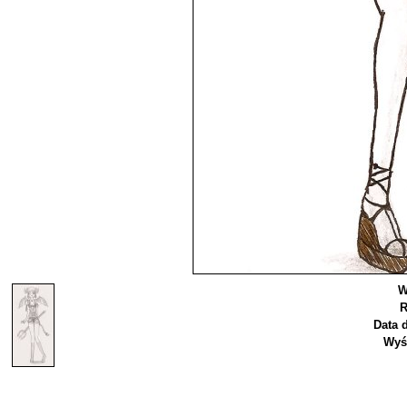
W
R
Data 
Wyś