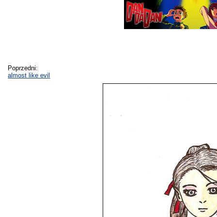
Poprzedni:
almost like evil