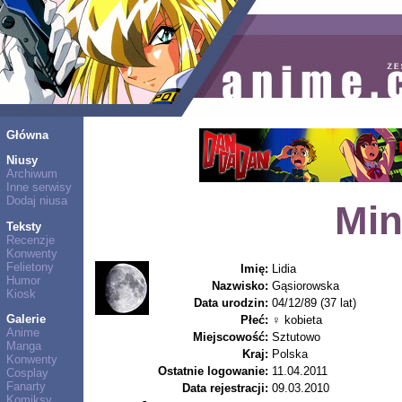
Główna
Niusy
Archiwum
Inne serwisy
Dodaj niusa
Min
Teksty
Recenzje
Konwenty
Felietony
Imię:
Lidia
Humor
Nazwisko:
Gąsiorowska
Kiosk
Data urodzin:
04/12/89 (37 lat)
Galerie
Płeć:
♀ kobieta
Anime
Miejscowość:
Sztutowo
Manga
Kraj:
Polska
Konwenty
Ostatnie logowanie:
11.04.2011
Cosplay
Fanarty
Data rejestracji:
09.03.2010
Komiksy