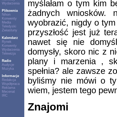
myślałam o tym kim będ
Wydarzenia
żadnych wniosków. ni
Plikownia
Nihon
Konwenty
wyobrazić, nigdy o tym
Media
Teledyski
przyszłość jest już ter
Zwiastuny
Kalendarz
nawet się nie domyś
Rynek
Konwenty
domysły, skoro nic z n
Wydarzenia
Telewizja
plany i marzenia , sk
Radio
Audycje
spełnia? ale zawsze zo
Muzyka
Informacje
byliśmy nie mówi o ty
Redakcja
Współpraca
wiem, jestem tego pewn
Reklama
Mecenat
IRC
Znajomi