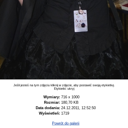
Jeśli jesteś na tym zdjęciu kliknij w zdjęcie, aby postawić swoją etykietkę.
Etykietki:
ukryj
Wymiary:
716 x 1000
Rozmiar:
180,70 KB
Data dodania:
24.12.2011, 12:52:50
Wyświetleń:
1719
Powrót do galerii