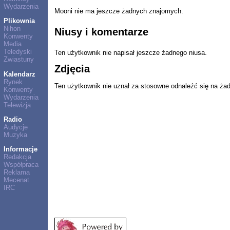
Wydarzenia
Mooni nie ma jeszcze żadnych znajomych.
Plikownia
Nihon
Niusy i komentarze
Konwenty
Media
Teledyski
Ten użytkownik nie napisał jeszcze żadnego niusa.
Zwiastuny
Zdjęcia
Kalendarz
Rynek
Ten użytkownik nie uznał za stosowne odnaleźć się na ża
Konwenty
Wydarzenia
Telewizja
Radio
Audycje
Muzyka
Informacje
Redakcja
Współpraca
Reklama
Mecenat
IRC