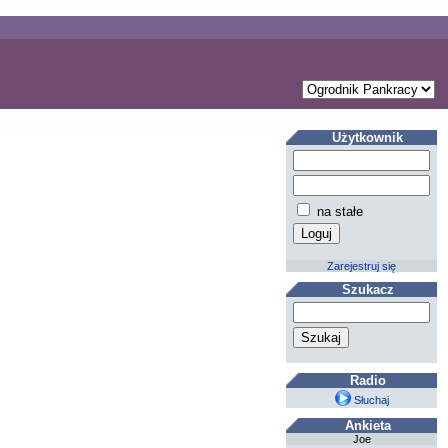
Użytkownik
na stałe
Zarejestruj się
Szukacz
Radio
Słuchaj
Ankieta
Joe