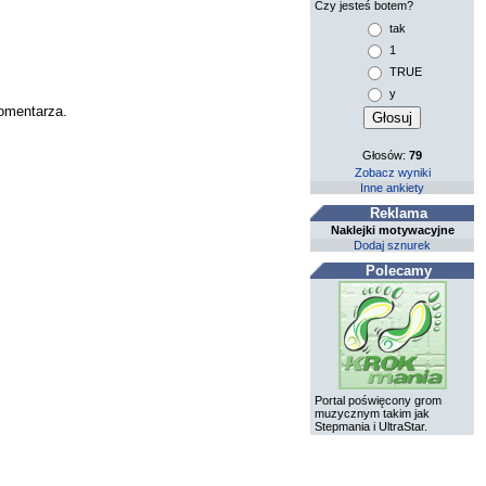
Czy jesteś botem?
tak
1
TRUE
y
komentarza.
Głosów:
79
Zobacz wyniki
Inne ankiety
Reklama
Naklejki motywacyjne
Dodaj sznurek
Polecamy
Portal poświęcony grom
muzycznym takim jak
Stepmania i UltraStar.