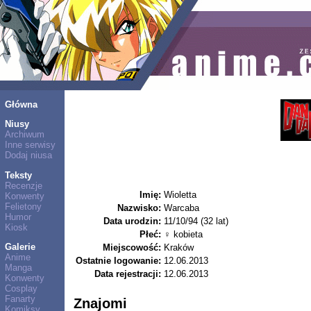
Główna
Niusy
Archiwum
Inne serwisy
Dodaj niusa
Teksty
Recenzje
Imię:
Wioletta
Konwenty
Felietony
Nazwisko:
Warcaba
Humor
Data urodzin:
11/10/94 (32 lat)
Kiosk
Płeć:
♀ kobieta
Galerie
Miejscowość:
Kraków
Anime
Ostatnie logowanie:
12.06.2013
Manga
Data rejestracji:
12.06.2013
Konwenty
Cosplay
Fanarty
Znajomi
Komiksy