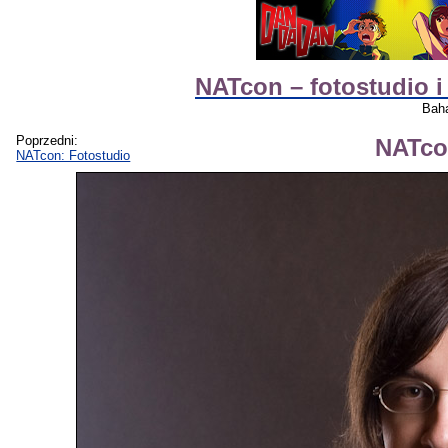
NATcon – fotostudio i
Baha
Poprzedni:
NATco
NATcon: Fotostudio