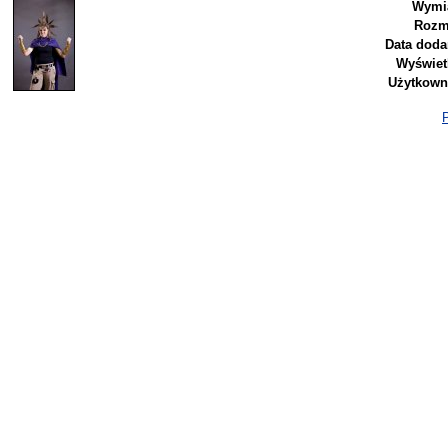
Wymia
Rozm
Data doda
Wyświet
Użytkown
P