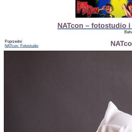
NATcon – fotostudio i
Baha
Poprzedni:
NATco
NATcon: Fotostudio